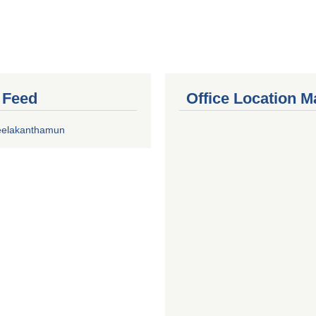
r Feed
Office Location M
eelakanthamun