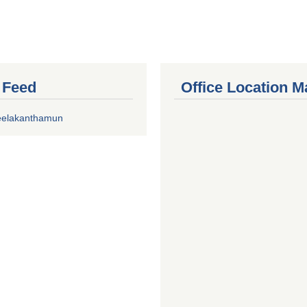
r Feed
Office Location M
eelakanthamun