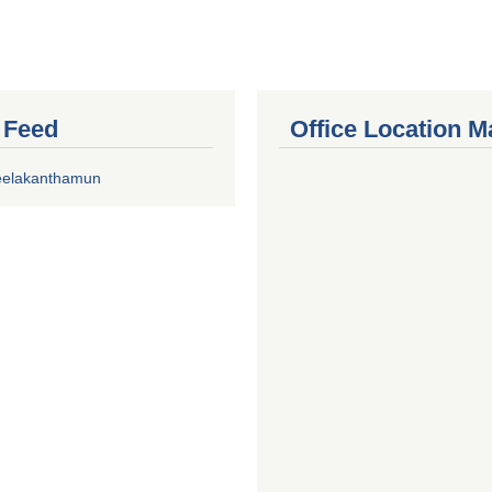
r Feed
Office Location M
eelakanthamun