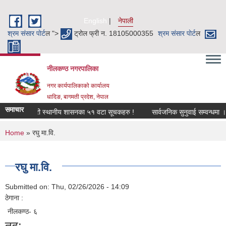
Skip to main content
English
नेपाली
श्रम संसार पाेर्ट
ल ">
ट्रोल फ्री न. 18105000355
श्रम संसार पाेर्ट
ल
नीलकण्ठ नगरपालिका
नगर कार्यपालिकाको कार्यालय
धादिङ, बागमती प्रदेश, नेपाल
समाचार
को बालमैत्री स्थानीय शासनका ५१ वटा सूचकहरु !
सार्वजनिक सुनुवाई सम्वन्धमा ।
You are here
Home
» रघु मा.वि.
रघु मा.वि.
Submitted on:
Thu, 02/26/2026 - 14:09
ठेगाना :
नीलकण्ठ- ६
तह: