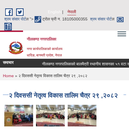
Skip to main content
English
नेपाली
श्रम संसार पाेर्ट
ल ">
ट्रोल फ्री न. 18105000355
श्रम संसार पाेर्ट
ल
नीलकण्ठ नगरपालिका
नगर कार्यपालिकाको कार्यालय
धादिङ, बागमती प्रदेश, नेपाल
समाचार
नीलकण्ठ नगरपालिकाको बालमैत्री स्थानीय शासनका ५१ वटा सूचक
You are here
Home
» २ दिवससी नेतृत्व विकास तालिम चैत्र २९ ,२०८२
२ दिवससी नेतृत्व विकास तालिम चैत्र २९ ,२०८२